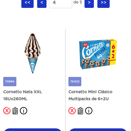
<<
<
de 5
>
>>
70896
76022
Cornetto Nata XXL
Cornetto Mini Clásico
16Ux260ML
Multipacks de 6+2U