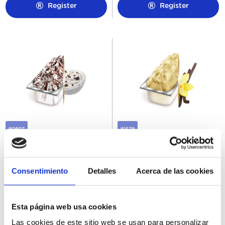
Register
Register
80807
81578
Helado Granel Stracciatella
Helado Granel Vainilla
Carte D'Or 5,5L
Madagascar Carte D'Or 5,5L
Consentimiento
Detalles
Acerca de las cookies
Esta página web usa cookies
Register
Register
Las cookies de este sitio web se usan para personalizar