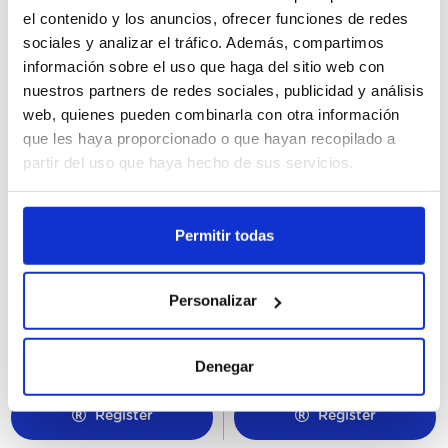
el contenido y los anuncios, ofrecer funciones de redes
sociales y analizar el tráfico. Además, compartimos
información sobre el uso que haga del sitio web con
nuestros partners de redes sociales, publicidad y análisis
web, quienes pueden combinarla con otra información
que les haya proporcionado o que hayan recopilado a
partir del uso que haya hecho de sus servicios.
Permitir todas
81588
81595
Helado Granel Fresa Carte
Helado Granel Chocolate
D'Or 5,5L
Negro Carte D'Or 5,5L
Personalizar
Denegar
Register
Register