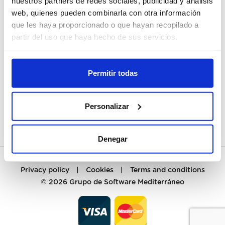
nuestros partners de redes sociales, publicidad y análisis
web, quienes pueden combinarla con otra información
MY ACCOUNT
que les haya proporcionado o que hayan recopilado a
partir del uso que haya hecho de sus servicios.
REGISTER
CUSTOMER SERVICES
Permitir todas
CONTACT
Personalizar
PREGUNTAS FRECUENTES
Denegar
Privacy policy
|
Cookies
|
Terms and conditions
© 2026
Grupo de Software Mediterráneo