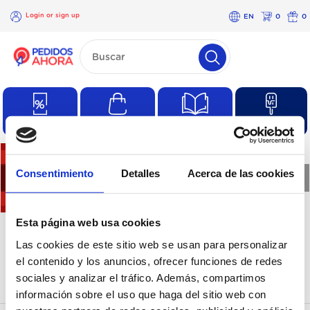
Login or sign up
EN
0
0
×
Login
or
sign
up
Special offers
Regular purchases
Catalogues
Products
Consentimiento
Detalles
Acerca de las cookies
❮
❯
There are no products in
Esta página web usa cookies
Las cookies de este sitio web se usan para personalizar
this category
el contenido y los anuncios, ofrecer funciones de redes
sociales y analizar el tráfico. Además, compartimos
información sobre el uso que haga del sitio web con