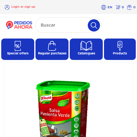
Login or sign up
EN
0
0
×
Login
or
sign
up
Special offers
Regular purchases
Catalogues
Products