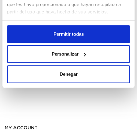
que les haya proporcionado o que hayan recopilado a
67596230
partir del uso que haya hecho de sus servicios.
Cajas
Permitir todas
Register
Personalizar
Unavailable, request now
See data sheet
Denegar
MY ACCOUNT