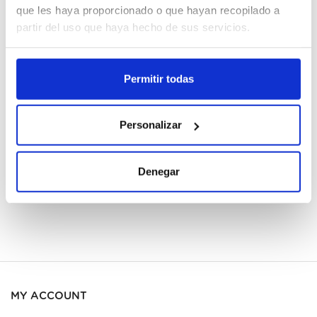
que les haya proporcionado o que hayan recopilado a
67789950
partir del uso que haya hecho de sus servicios.
Cajas
Permitir todas
Register
Personalizar
Unavailable, request now
See data sheet
Denegar
MY ACCOUNT