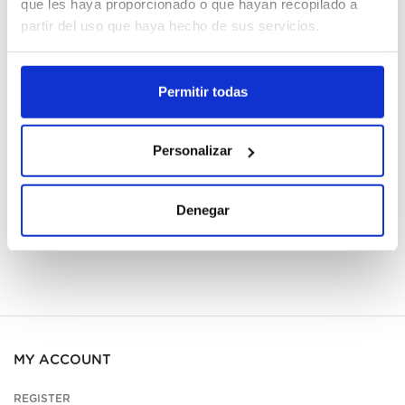
que les haya proporcionado o que hayan recopilado a
partir del uso que haya hecho de sus servicios.
Cajas
Permitir todas
Register
Unavailable, request now
Personalizar
See data sheet
Denegar
MY ACCOUNT
REGISTER