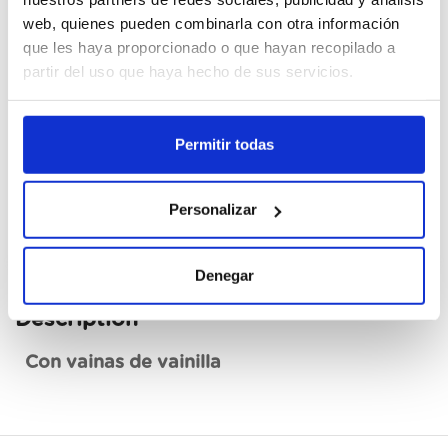
web, quienes pueden combinarla con otra información
Cajas
que les haya proporcionado o que hayan recopilado a
partir del uso que haya hecho de sus servicios.
Register
Permitir todas
Unavailable, request now
See data sheet
Personalizar
Denegar
Description
Con vainas de vainilla