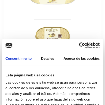
Consentimiento
Detalles
Acerca de las cookies
Esta página web usa cookies
Las cookies de este sitio web se usan para personalizar
Tarrina Helado Vainilla Carte D'Or
el contenido y los anuncios, ofrecer funciones de redes
sociales y analizar el tráfico. Además, compartimos
6Ux900ML
información sobre el uso que haga del sitio web con
40751
nuestros partners de redes sociales, publicidad y análisis