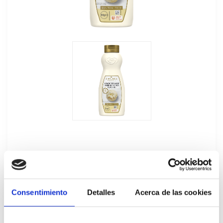
Sirope Crujiente Chocolate Blanco Carte
Consentimiento
Detalles
Acerca de las cookies
d'Or 900GR
67708979