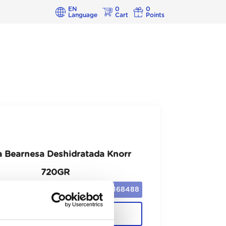
EN
0
0
Language
Cart
Points
a Bearnesa Deshidratada Knorr
720GR
168488
Cajas