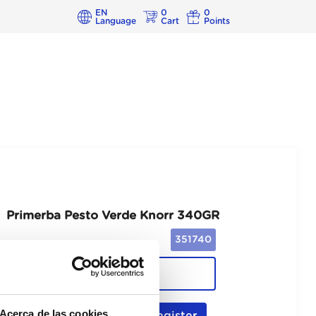
EN
0
0
Language
Cart
Points
Primerba Pesto Verde Knorr 340GR
351740
Cajas
Acerca de las cookies