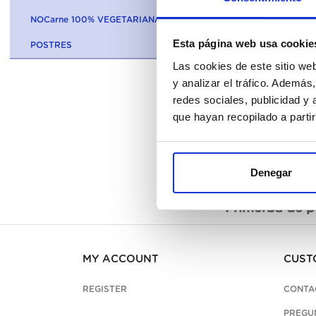
NOCarne 100% VEGETARIANA
Esta página web usa cookie
POSTRES
Las cookies de este sitio we
y analizar el tráfico. Ademá
redes sociales, publicidad y
que hayan recopilado a parti
Denegar
Description
Primerba de pe
MY ACCOUNT
CUST
REGISTER
CONTA
PREGU