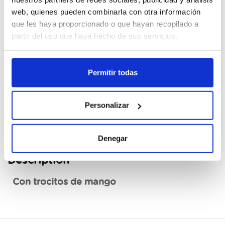
web, quienes pueden combinarla con otra información
Cajas
que les haya proporcionado o que hayan recopilado a
partir del uso que haya hecho de sus servicios.
Register
Permitir todas
Unavailable, request now
See data sheet
Personalizar
Denegar
Description
Con trocitos de mango