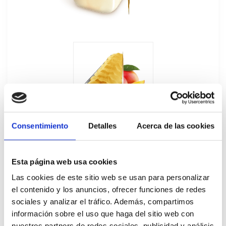
Consentimiento
Detalles
Acerca de las cookies
Esta página web usa cookies
Las cookies de este sitio web se usan para personalizar
Helado Granel Sorbete de Mango Carte
el contenido y los anuncios, ofrecer funciones de redes
sociales y analizar el tráfico. Además, compartimos
D'Or 5,5L
información sobre el uso que haga del sitio web con
56421
nuestros partners de redes sociales, publicidad y análisis