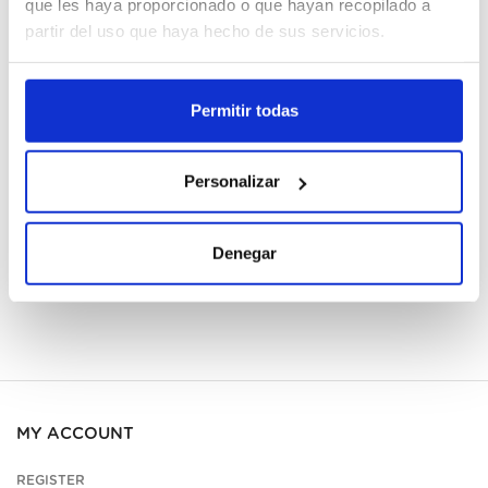
que les haya proporcionado o que hayan recopilado a
partir del uso que haya hecho de sus servicios.
Cajas
Permitir todas
Register
Unavailable, request now
Personalizar
See data sheet
Denegar
MY ACCOUNT
REGISTER