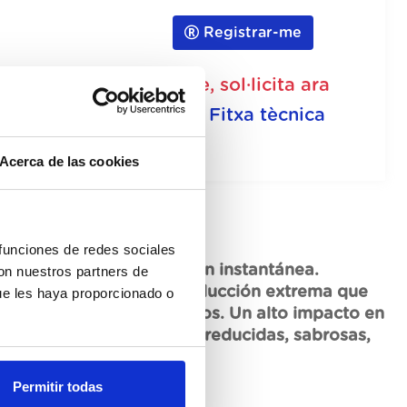
Registrar-me
No disponible, sol·licita ara
Fitxa tècnica
Acerca de las cookies
 funciones de redes sociales
 cárnico extra. Disolución instantánea.
con nuestros partners de
sados y horneados. Una reducción extrema que
ue les haya proporcionado o
ágeno y de los aminoácidos. Un alto impacto en
aboraciones cárnicas muy reducidas, sabrosas,
Permitir todas