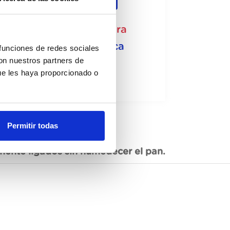
Registrar-me
 disponible, sol·licita ara
Fitxa tècnica
 funciones de redes sociales
con nuestros partners de
ue les haya proporcionado o
Permitir todas
mente ligados sin humedecer el pan.