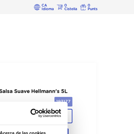
CA
0
0
Idioma
Cistella
Punts
Salsa Suave Hellmann's 5L
193177
Cajas
Acerca de las cookies