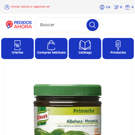
Iniciar sessió o registrar-se
CA
0
0
×
Iniciar
sessió o
registrar-
se
Ofertas
Compres habituals
Catàlegs
Productes