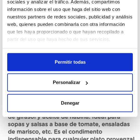
sociales y analizar el tráfico. Además, compartimos
Cajas
información sobre el uso que haga del sitio web con
nuestros partners de redes sociales, publicidad y análisis
Registrar-me
web, quienes pueden combinarla con otra información
que les haya proporcionado o que hayan recopilado a
No disponible, sol·licita ara
partir del uso que haya hecho de sus servicios.
Fitxa tècnica
Permitir todas
Personalizar
Descripció
Primerba de albahaca Knorr, con albahaca
Denegar
procedente de fuentes sostenibles y aceite
de girasol y aceite de nabina. Ideal para
sopas y salsas a base de tomate, ensaladas
de marisco, etc. Es el condimento
indispensable para cualquier plato provenzal