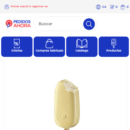
Iniciar sessió o registrar-se
CA
0
0
×
Iniciar
sessió o
registrar-
se
Ofertas
Compres habituals
Catàlegs
Productes