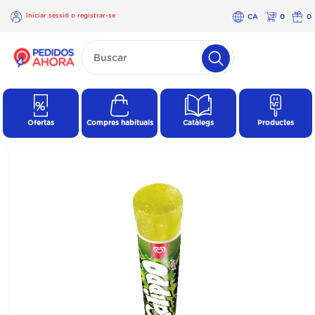
Iniciar sessió o registrar-se
CA
0
0
×
Iniciar
sessió o
registrar-
se
Ofertas
Compres habituals
Catàlegs
Productes