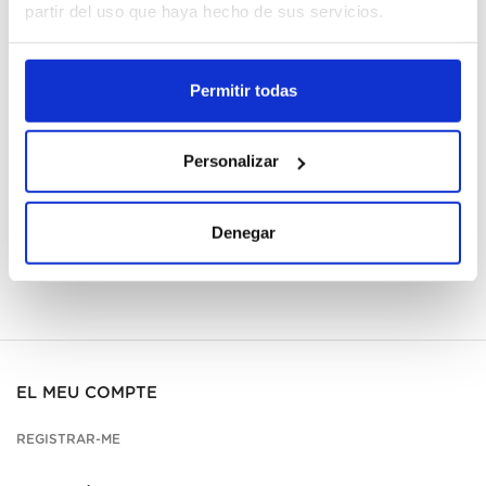
Cajas
partir del uso que haya hecho de sus servicios.
Registrar-me
Permitir todas
No disponible, sol·licita ara
Personalizar
Fitxa tècnica
Denegar
EL MEU COMPTE
REGISTRAR-ME