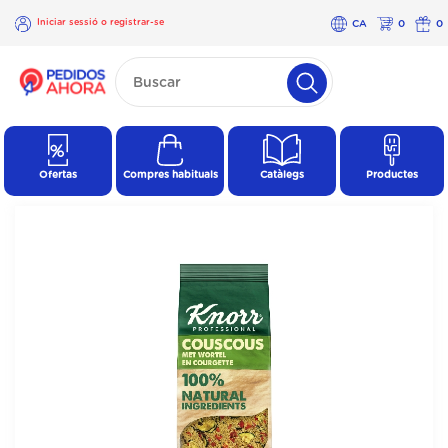
Iniciar sessió o registrar-se
CA
0
0
×
Iniciar
sessió o
registrar-
se
Ofertas
Compres habituals
Catàlegs
Productes