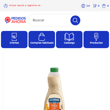
Iniciar sessió o registrar-se
CA
0
0
×
Iniciar
sessió o
registrar-
se
Ofertas
Compres habituals
Catàlegs
Productes