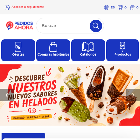
Acceder o registrarme
ES
0
0
×
Acceder o
registrarme
Ofertas
Compras habituales
Catálogos
Productos
❮
❯