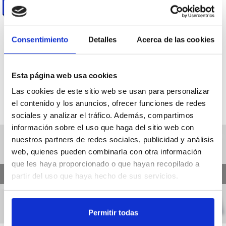
CATEGORÍAS
Consentimiento
Detalles
Acerca de las cookies
Esta página web usa cookies
HELADOS
IMPRESCINDIBLES EN TU
Las cookies de este sitio web se usan para personalizar
COCINA
el contenido y los anuncios, ofrecer funciones de redes
sociales y analizar el tráfico. Además, compartimos
información sobre el uso que haga del sitio web con
nuestros partners de redes sociales, publicidad y análisis
web, quienes pueden combinarla con otra información
que les haya proporcionado o que hayan recopilado a
❮
❯
partir del uso que haya hecho de sus servicios.
Permitir todas